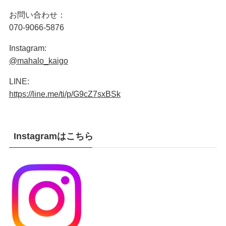
お問い合わせ：
070-9066-5876
Instagram:
@mahalo_kaigo
LINE:
https://line.me/ti/p/G9cZ7sxBSk
Instagramはこちら